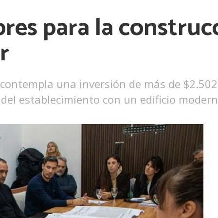
bres para la construc
r
 contempla una inversión de más de $2.502 
 del establecimiento con un edificio modern