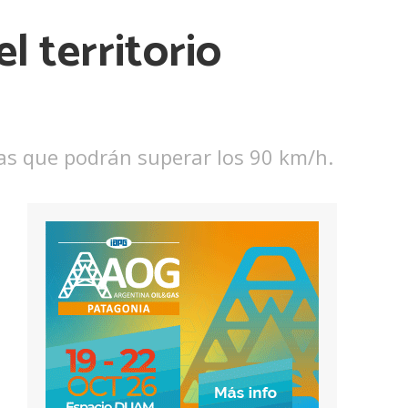
l territorio
gas que podrán superar los 90 km/h.