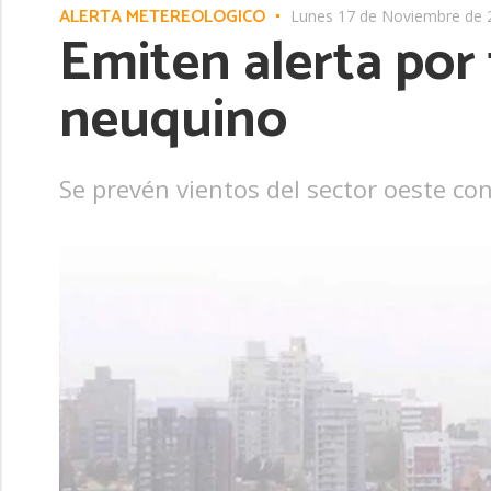
ALERTA METEREOLÓGICO
Lunes 17 de Noviembre de 
Emiten alerta por 
neuquino
Se prevén vientos del sector oeste co