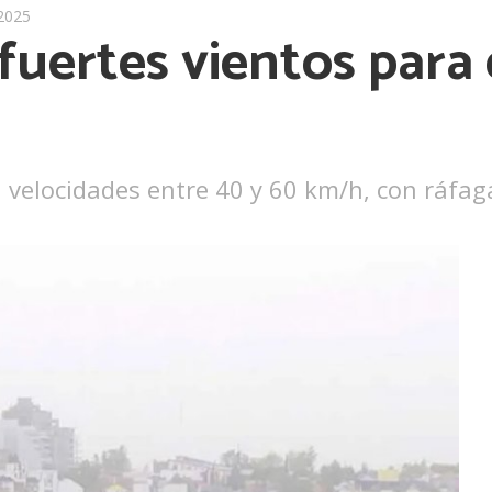
2025
fuertes vientos para e
n velocidades entre 40 y 60 km/h, con ráfa