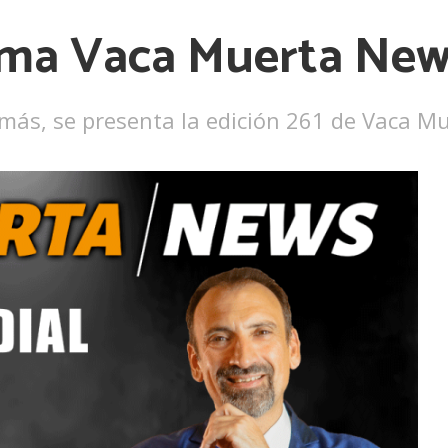
ama Vaca Muerta New
y más, se presenta la edición 261 de Vaca M