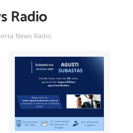
s Radio
uerta News Radio.