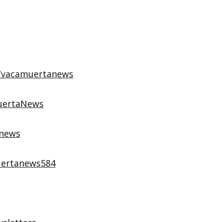
y/vacamuertanews
uertaNews
anews
uertanews584