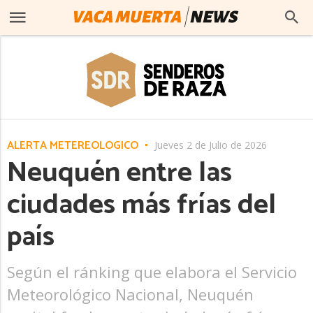
ALERTA METEREOLÓGICO
Jueves 2 de Julio de 2026
Neuquén entre las
ciudades más frías del
país
Según el ránking que elabora el Servicio
Meteorológico Nacional, Neuquén