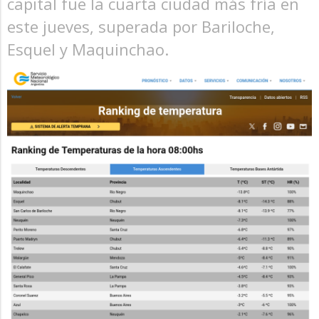
capital fue la cuarta ciudad más fría en
este jueves, superada por Bariloche,
Esquel y Maquinchao.