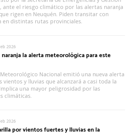
, ante el riesgo climático por las alertas naranja
 que rigen en Neuquén. Piden transitar con
 en distintas rutas provinciales.
Feb 2026
 naranja la alerta meteorológica para este
o Meteorológico Nacional emitió una nueva alerta
 vientos y lluvias que alcanzará a casi toda la
 Implica una mayor peligrosidad por las
s climáticas.
Feb 2026
illa por vientos fuertes y lluvias en la