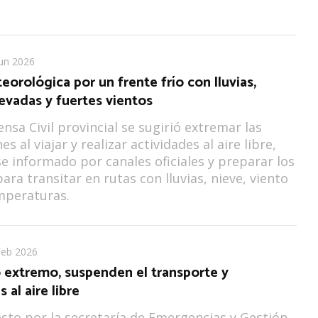
Jun 2026
eorológica por un frente frío con lluvias,
evadas y fuertes vientos
nsa Civil provincial se sugirió extremar las
s al viajar y realizar actividades al aire libre,
 informado por canales oficiales y preparar los
ara transitar en rutas con lluvias, nieve, viento
mperaturas.
Feb 2026
 extremo, suspenden el transporte y
 al aire libre
sto por la secretaría de Emergencias y Gestión