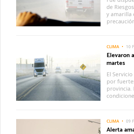
de Riesgos
y amarilla
precaución
CLIMA
10 
Elevaron a
martes
El Servici
por fuertes
provincia.
condicione
CLIMA
09 
Alerta amar