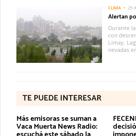
CLIMA
29 
Alertan po
Durante la
con descen
Limay, Lag
nevadas en
TE PUEDE INTERESAR
Más emisoras se suman a
FECENE
Vaca Muerta News Radio:
decisió
escuchá este sábado la
impone