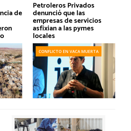
Petroleros Privados
encia de
denunció que las
empresas de servicios
eron
asfixian a las pymes
go
locales
CONFLICTO EN VACA MUERTA