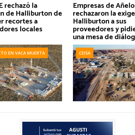
 rechazó la
Empresas de Añelo
n de Halliburton de
rechazaron la exig
r recortes a
Halliburton a sus
dores locales
proveedores y pidi
una mesa de diálo
CTO EN VACA MUERTA
CEISA