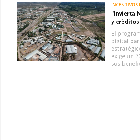
INCENTIVOS 
“Invierta
y crédito
El program
digital par
estratégic
exige un 
sus benefi