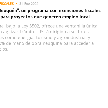
FISCALES
31 Ene 2026
 Neuquén”: un programa con exenciones fiscales
s para proyectos que generen empleo local
a, bajo la Ley 3502, ofrece una ventanilla única
a agilizar trámites. Está dirigido a sectores
os como energía, turismo y agroindustria, y
70% de mano de obra neuquina para acceder a
cios.